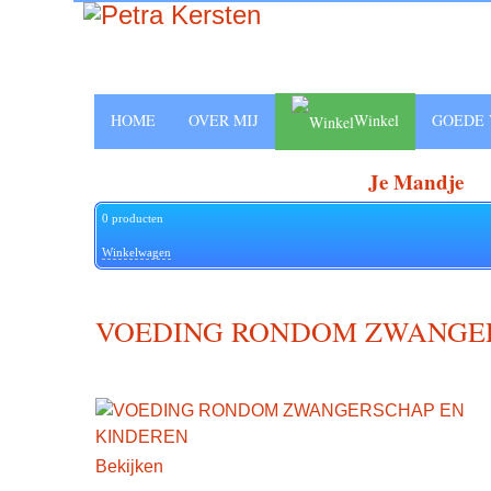
HOME
OVER MIJ
Winkel
GOEDE 
Je Mandje
0
producten
Winkelwagen
VOEDING RONDOM ZWANGER
Bekijken