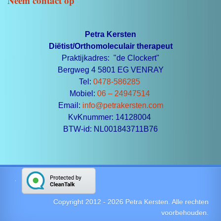
Neem contact op
Petra Kersten
Diëtist/Orthomoleculair therapeut
Praktijkadres: "de Clockert"
Bergweg 4 5801 EG VENRAY
Tel:
0478-586285
Mobiel:
06 – 24947514
Email:
info@petrakersten.com
KvKnummer: 14128004
BTW-id: NL001843711B76
Copyright 2012 -
2026
Petra Kersten. Alle rechten
voorbehouden.