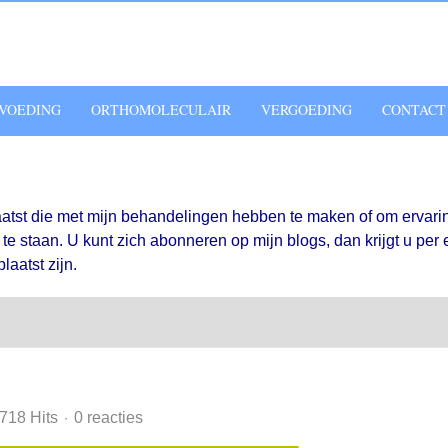
VOEDING
ORTHOMOLECULAIR
VERGOEDING
CONTACT
aatst die met mijn behandelingen hebben te maken of om ervari
e staan. U kunt zich abonneren op mijn blogs, dan krijgt u per 
laatst zijn.
718 Hits
0 reacties