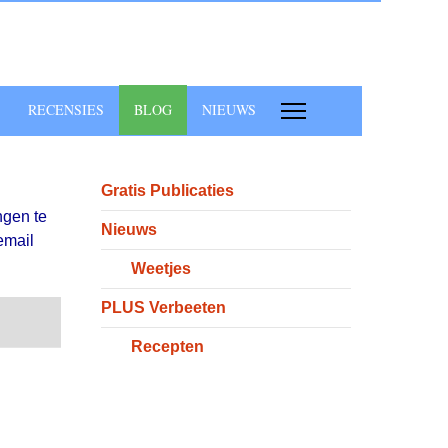
RECENSIES
BLOG
NIEUWS
Gratis Publicaties
ngen te
Nieuws
email
Weetjes
PLUS Verbeeten
Search
Abonneer op blog updates
Recepten