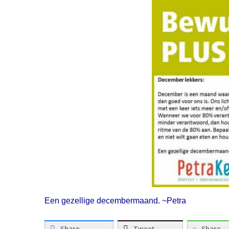
Een gezellige decembermaand. ~Petra
Share
Tweet
Share