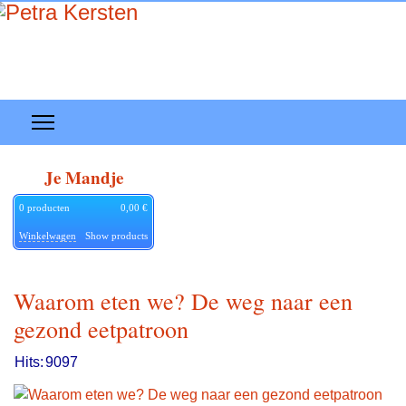
Je Mandje
0
producten
0,00 €
Winkelwagen
Show products
Waarom eten we? De weg naar een
gezond eetpatroon
Hits:
9097