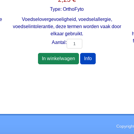
Type:
OrthoFyto
e
Voedselovergevoeligheid, voedselallergie,
voedselintolerantie, deze termen worden vaak door
elkaar gebruikt.
Aantal:
In winkelwagen
Info
Copyrigh