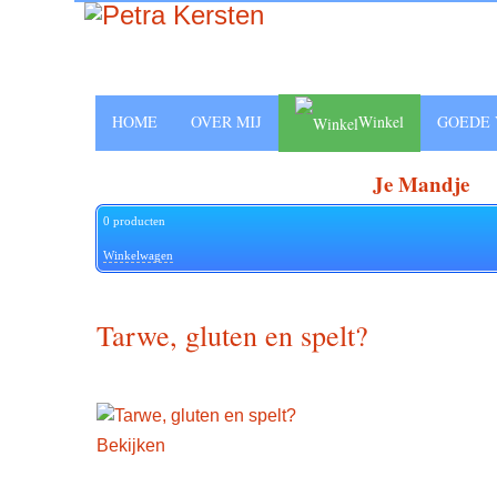
HOME
OVER MIJ
Winkel
GOEDE 
Je Mandje
0
producten
Winkelwagen
Tarwe, gluten en spelt?
Bekijken