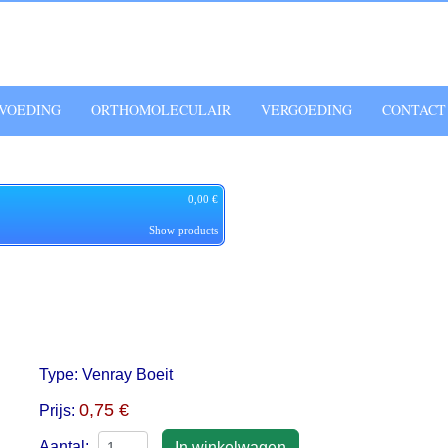
VOEDING
ORTHOMOLECULAIR
VERGOEDING
CONTACT
0,00 €
Show products
Type:
Venray Boeit
0,75 €
Prijs:
Aantal: