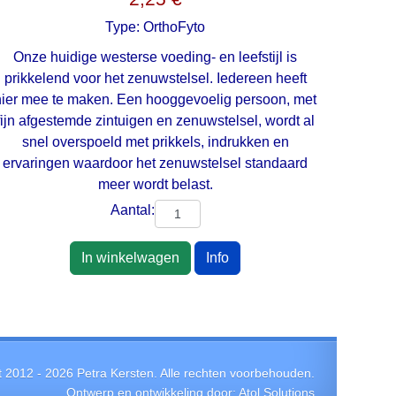
Type:
OrthoFyto
Onze huidige westerse voeding- en leefstijl is
prikkelend voor het zenuwstelsel. Iedereen heeft
hier mee te maken. Een hooggevoelig persoon, met
fijn afgestemde zintuigen en zenuwstelsel, wordt al
snel overspoeld met prikkels, indrukken en
ervaringen waardoor het zenuwstelsel standaard
meer wordt belast.
Aantal:
In winkelwagen
Info
t 2012 -
2026
Petra Kersten. Alle rechten voorbehouden.
Ontwerp en ontwikkeling door:
Atol Solutions