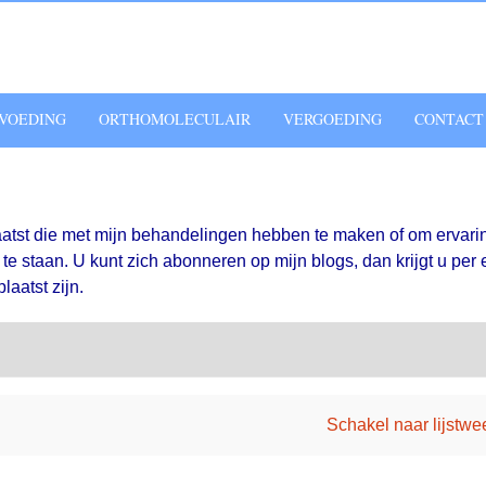
VOEDING
ORTHOMOLECULAIR
VERGOEDING
CONTACT
aatst die met mijn behandelingen hebben te maken of om ervari
e staan. U kunt zich abonneren op mijn blogs, dan krijgt u per 
laatst zijn.
Schakel naar lijstw