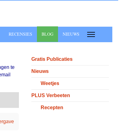
RECENSIES
BLOG
NIEUWS
Gratis Publicaties
ngen te
Nieuws
email
Weetjes
PLUS Verbeeten
Search
Abonneer op blog updates
Recepten
eergave