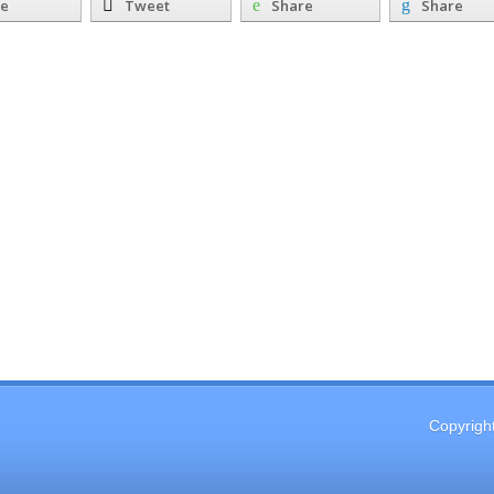
re
Tweet
Share
Share
Copyrigh