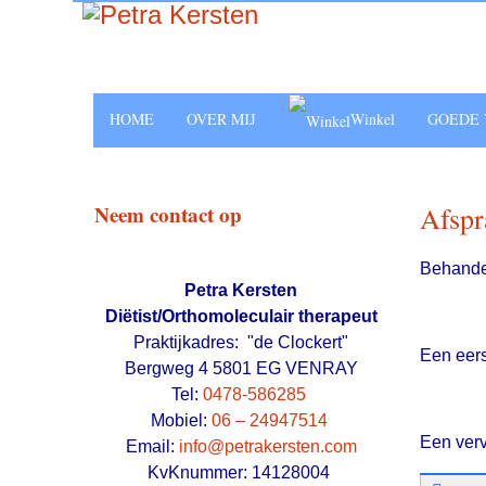
HOME
OVER MIJ
Winkel
GOEDE 
Afspr
Neem contact op
Behandel
Petra Kersten
Diëtist/Orthomoleculair therapeut
Praktijkadres: "de Clockert"
Een eers
Bergweg 4 5801 EG VENRAY
Tel:
0478-586285
Mobiel:
06 – 24947514
Een verv
Email:
info@petrakersten.com
KvKnummer: 14128004